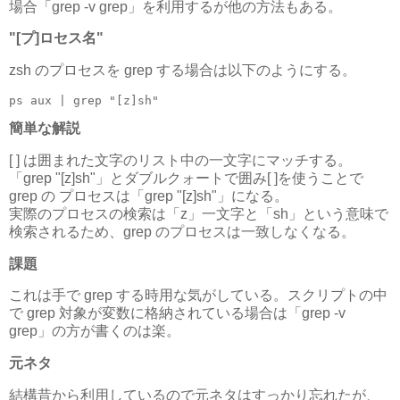
場合「grep -v grep」を利用するが他の方法もある。
"[プ]ロセス名"
zsh のプロセスを grep する場合は以下のようにする。
ps aux | grep 
"[z]sh"
簡単な解説
[ ] は囲まれた文字のリスト中の一文字にマッチする。
「grep "[z]sh"」とダブルクォートで囲み[ ]を使うことで
grep の プロセスは「grep "[z]sh"」になる。
実際のプロセスの検索は「z」一文字と「sh」という意味で
検索されるため、grep のプロセスは一致しなくなる。
課題
これは手で grep する時用な気がしている。スクリプトの中
で grep 対象が変数に格納されている場合は「grep -v
grep」の方が書くのは楽。
元ネタ
結構昔から利用しているので元ネタはすっかり忘れたが、