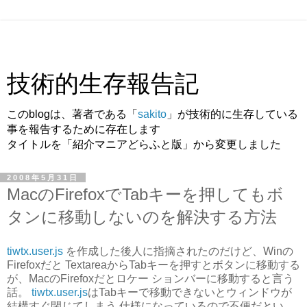
技術的生存報告記
このblogは、著者である「
sakito
」が技術的に生存している
事を報告するために存在します
タイトルを「紹介マニアどらふと版」から変更しました
2008年5月31日
MacのFirefoxでTabキーを押してもボ
タンに移動しないのを解決する方法
tiwtx.user.js
を作成した後人に指摘されたのだけど、Winの
Firefoxだと TextareaからTabキーを押すとボタンに移動する
が、MacのFirefoxだとロケー ションバーに移動すると言う
話。
tiwtx.user.js
はTabキーで移動できないとウィンドウが
結構すぐ閉じてしまう 仕様になっているので不便だとい